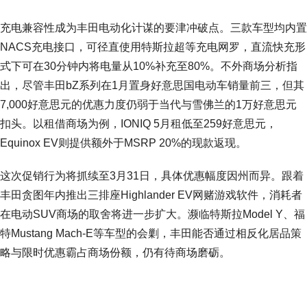
充电兼容性成为丰田电动化计谋的要津冲破点。三款车型均内置
NACS充电接口，可径直使用特斯拉超等充电网罗，直流快充形
式下可在30分钟内将电量从10%补充至80%。不外商场分析指
出，尽管丰田bZ系列在1月置身好意思国电动车销量前三，但其
7,000好意思元的优惠力度仍弱于当代与雪佛兰的1万好意思元
扣头。以租借商场为例，IONIQ 5月租低至259好意思元，
Equinox EV则提供额外于MSRP 20%的现款返现。
这次促销行为将抓续至3月31日，具体优惠幅度因州而异。跟着
丰田贪图年内推出三排座Highlander EV网赌游戏软件，消耗者
在电动SUV商场的取舍将进一步扩大。濒临特斯拉Model Y、福
特Mustang Mach-E等车型的会剿，丰田能否通过相反化居品策
略与限时优惠霸占商场份额，仍有待商场磨砺。