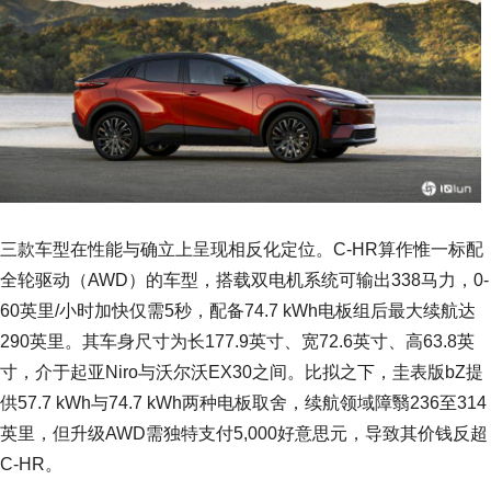
三款车型在性能与确立上呈现相反化定位。C-HR算作惟一标配
全轮驱动（AWD）的车型，搭载双电机系统可输出338马力，0-
60英里/小时加快仅需5秒，配备74.7 kWh电板组后最大续航达
290英里。其车身尺寸为长177.9英寸、宽72.6英寸、高63.8英
寸，介于起亚Niro与沃尔沃EX30之间。比拟之下，圭表版bZ提
供57.7 kWh与74.7 kWh两种电板取舍，续航领域障翳236至314
英里，但升级AWD需独特支付5,000好意思元，导致其价钱反超
C-HR。