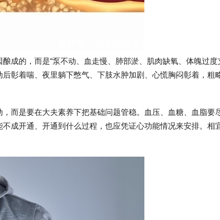
酿成的，而是“泵不动、血走慢、肺部淤、肌肉缺氧、体魄过度
动后彰着喘、夜里躺下憋气、下肢水肿加剧、心慌胸闷彰着，粗
动，而是要在大夫素养下把基础问题管稳。血压、血糖、血脂要
能不成开通、开通到什么过程，也应凭证心功能情况来安排。相