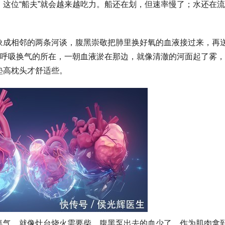
这位“船夫”就会越来越吃力。船还在划，但速率慢了；水还在
象成相邻的两条河谈，腹黑崇敬把肺里换好氧的血液接过来，再
敬呼吸换气的所在，一朝血液淤在那边，就像清澈的河面起了雾
垫高枕头才舒适些。
气，就像灶台烧火需要柴。腹黑泵出去的血少了，作为肌肉拿到