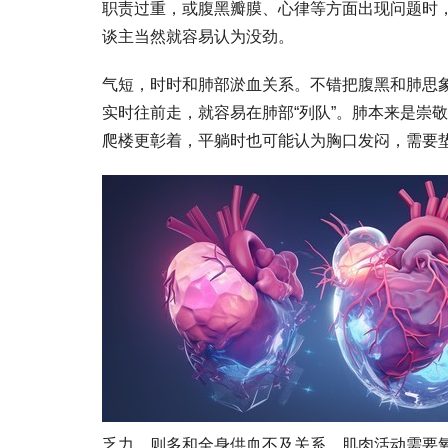
职责过重，或腹黑瓣膜、心律等方面出现问题时，
谈主当然就容易认为没劲。
气短，时时和肺部淤血关系。不错把腹黑和肺思
实时往前走，就容易在肺部“列队”。肺本来是崇
爬楼更彰着，平躺时也可能认为胸口发闷，需要
乏力，则多和全身供血不及关系。肌肉活动需要氧