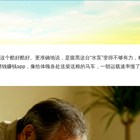
是这个酷好酷好。更准确地说，是腹黑这台“水泵”变得不够有力
钱赚钱app，像给体魄各处送柴送粮的马车，一朝运载速率慢