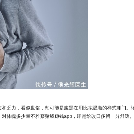
短和乏力，看似世俗，却可能是腹黑在用比拟温顺的样式叩门。
对体魄多少量不雅察赌钱赚钱app，即是给改日多留一分舒缓