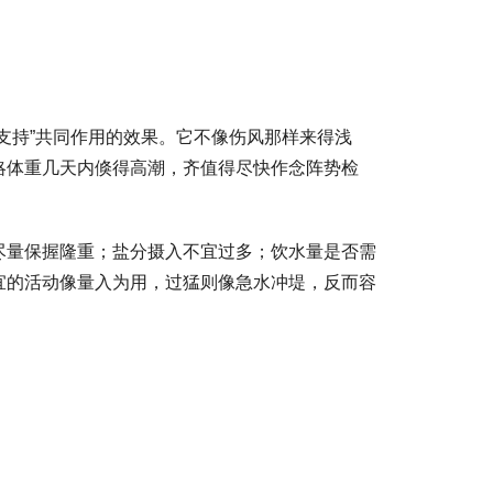
支持”共同作用的效果。它不像伤风那样来得浅
略体重几天内倏得高潮，齐值得尽快作念阵势检
尽量保握隆重；盐分摄入不宜过多；饮水量是否需
宜的活动像量入为用，过猛则像急水冲堤，反而容