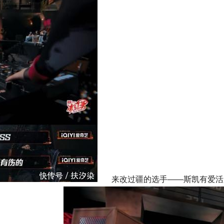
来改过疆的选手——斯凯有爱活脱脱是