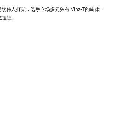
然伟人打架，选手立场多元独有!Vinz-T的旋律一
立扭捏。