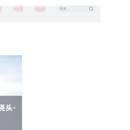
游
汽车
电影