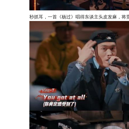
秒抓耳，一首《杨过》唱得东谈主头皮发麻，将