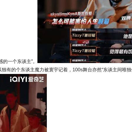
饿感的一个东谈主”。
独有的个东谈主魔力被寰宇记着，100s舞台亦然“东谈主间唯