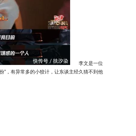
李文是一位
独份”，有异常多的小狡计，让东谈主经久猜不到他