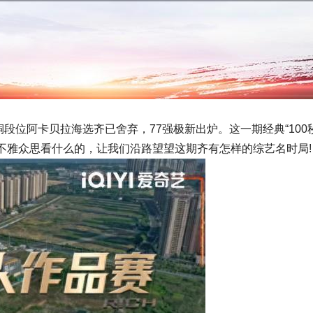
段位阿卡贝拉海选齐已舍弃，77强极新出炉。这一期经典“100
懂不雅众思看什么的，让我们沿路望望这期齐有怎样的综艺名时局!