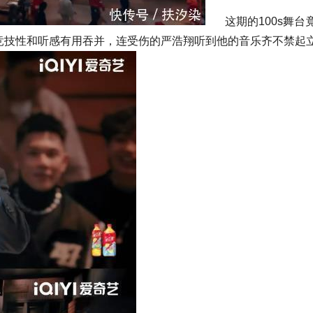
这期的100s舞台竟
竞技性和听感有用吞并，连受伤的严浩翔听到他的音乐齐不禁起