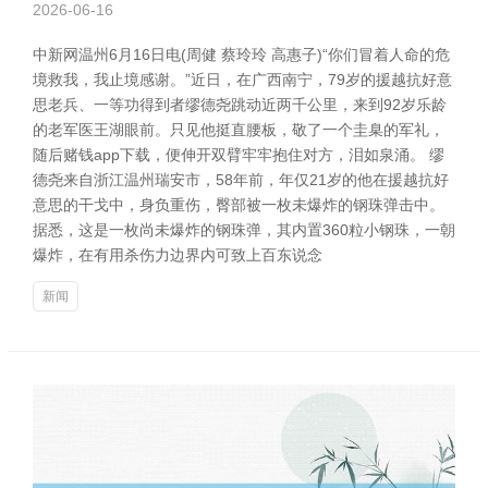
2026-06-16
中新网温州6月16日电(周健 蔡玲玲 高惠子)“你们冒着人命的危
境救我，我止境感谢。”近日，在广西南宁，79岁的援越抗好意
思老兵、一等功得到者缪德尧跳动近两千公里，来到92岁乐龄
的老军医王湖眼前。只见他挺直腰板，敬了一个圭臬的军礼，
随后赌钱app下载，便伸开双臂牢牢抱住对方，泪如泉涌。 缪
德尧来自浙江温州瑞安市，58年前，年仅21岁的他在援越抗好
意思的干戈中，身负重伤，臀部被一枚未爆炸的钢珠弹击中。
据悉，这是一枚尚未爆炸的钢珠弹，其内置360粒小钢珠，一朝
爆炸，在有用杀伤力边界内可致上百东说念
新闻