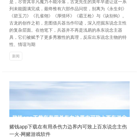
是，尽管其非凡魔力不能冷落，古龙先生的英年早逝让这一系
列未能圆满完成，最终惟有六部作品问世，别离为《永生剑》
《碧玉刀》《孔雀翎》《厚情环》《霸王枪》与《诀别钩》。
古龙的创作之初，意图借兵器当作印迹，深入挖掘东说念主性
的复杂层面。在他笔下，兵器并不再是浅易的杀东说念主器
具，它们被赋予了更多秀雅性的真理，反应出东说念主物的特
性、情谊与期
新闻
赌钱app下载在有用杀伤力边界内可致上百东说念主伤
一火-网赌游戏软件