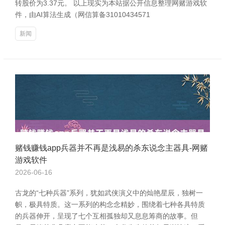
转股价为3.37元。 以上现实为本站据公开信息整理网赌游戏软
件，由AI算法生成（网信算备31010434571
新闻
赌钱赚钱app兵器并不再是浅易的杀东说念主器具-网赌
游戏软件
2026-06-16
古龙的“七种兵器”系列，犹如武侠演义中的灿艳星辰，独树一
帜，极具特质。这一系列的构念念精妙，围绕着七种各具特质
的兵器伸开，呈现了七个互相孤独却又息息筹商的故事。但