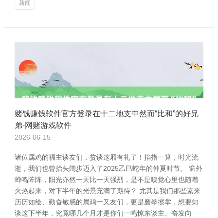
新闻
赌钱赚钱软件官方登录在十二地支中然而“比和”的好兄
弟-网赌游戏软件
2026-06-15
诸位属鸡的福主谈友们，贫谈这厢有礼了！掐指一算，时光流
逝，我们也曾抬头阔步迈入了2025乙巳蛇年的仲夏时节。 窗外
蝉鸣阵阵，阳光亦然一天比一天强烈，是不是嗅觉心里也随着
火热起来，对下半年的光景充满了期待？ 尤其是我们那些素来
历历如绘、勤奋敏感的属鸡一又友们，更是磨拳擦掌，想要知
谈这下半年，究竟哪几个月才是你们一鸣惊东谈主、奋发向