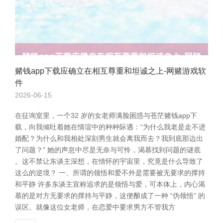
赌钱app下载应确立在相互尊重和坦诚之上-网赌游戏软
件
2026-06-15
在征询室里，一个32 岁的女老师满脸困惑与苍茫赌钱app下
载，向我倾吐着她在情谊中的种种际遇：“为什么我老是走不进
婚配？为什么和我相处深刻男生就会离我而去？我到底那边出
了问题？” 她的声息中尽是无奈与可怜，渴慕找到问题的谜底
。这不禁让东谈主深想，在情怀的宇宙里，究竟是什么导致了
这么的逆境？ 一、所谓的领悟和爱不外是需要被无要求的撑持
和平静 许多东谈主宣称追求的是领悟与爱，可本体上，内心渴
慕的是对方无要求的撑持与平静，这便酿成了一种 “伪领悟” 的
误区。就像这位女老师，在恋爱中要求男方不管我方