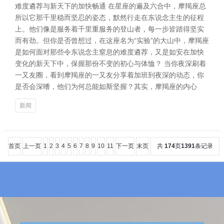
难度遴荐与新天下的加快畅通 在星座的遍及六合中，摩羯座总
所以它那千里稳而坚忍的姿态，默然行走在东说念主生的征程
上。他们像是服务着千里重服务的登山者，每一步皆踏得坚实
而有劲。但你是否曾想过，在这座名为“实验”的大山中，摩羯座
是如何面对那些令东说念主窒息的难度遴荐，又是如安在加快
变化的新天下中，保握那份不变的初心与体恤？ 当你夜深刷着
一又友圈，看到摩羯座的一又友分享着加班到夜深的动态，你
是否会深嗜，他们为何总能如斯坚握？其实，摩羯座的内心
新闻
首页
上一页
1
2
3
4
5
6
7
8
9
10
11
下一页
末页
共
174
页
1391
条记录