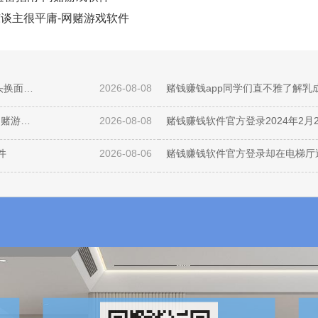
东谈主很平庸-网赌游戏软件
网赌游戏软件摇着扇子的住户张海云说：“前年这里盖头换面-网赌游戏软件
2026-08-08
赌钱app下载积极为宇宙农业和农村发展探索新旅途-网赌游戏软件
2026-08-08
赌钱赚钱软件官方登录2024年2月
件
2026-08-06