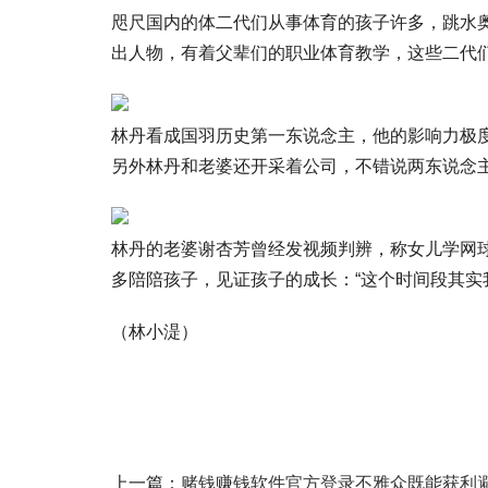
咫尺国内的体二代们从事体育的孩子许多，跳水
出人物，有着父辈们的职业体育教学，这些二代
林丹看成国羽历史第一东说念主，他的影响力极
另外林丹和老婆还开采着公司，不错说两东说念
林丹的老婆谢杏芳曾经发视频判辨，称女儿学网球的
多陪陪孩子，见证孩子的成长：“这个时间段其实
（林小湜）
上一篇：
赌钱赚钱软件官方登录不雅众既能获利避