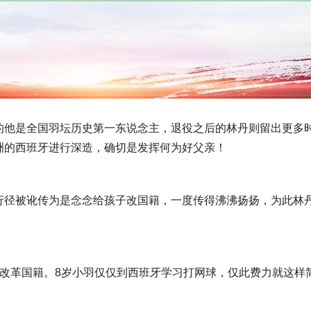
的他是全国羽坛历史第一东说念主，退役之后的林丹则留出更多
洲的西班牙进行深造，确切是发挥何为好父亲！
行径被讹传为是念念给孩子改国籍，一度传得沸沸扬扬，为此林
会改革国籍。8岁小羽仅仅到西班牙学习打网球，仅此费力就这