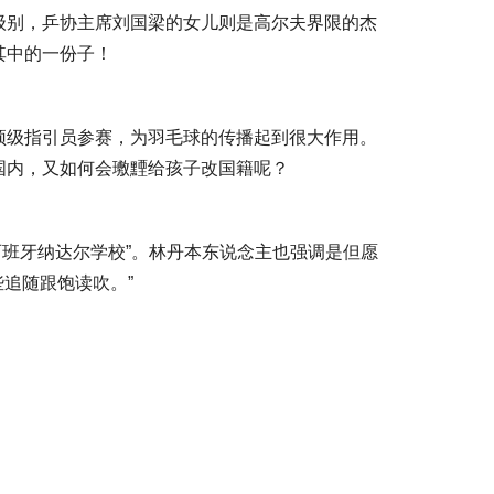
级别，乒协主席刘国梁的女儿则是高尔夫界限的杰
其中的一份子！
顶级指引员参赛，为羽毛球的传播起到很大作用。
国内，又如何会璷黫给孩子改国籍呢？
“西班牙纳达尔学校”。林丹本东说念主也强调是但愿
追随跟饱读吹。”