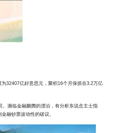
2407亿好意思元，聚积16个月保抓在3.2万亿
盎司。濒临金融阛阓的漂泊，有分析东说念主士指
别金融钞票波动性的磋议。