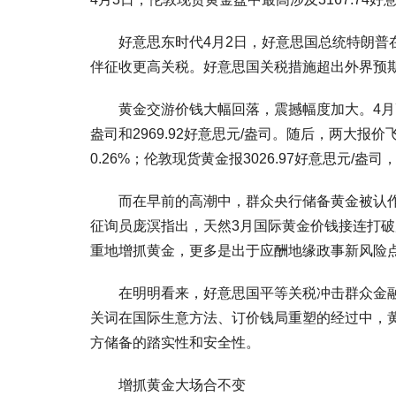
好意思东时代4月2日，好意思国总统特朗普在白
伴征收更高关税。好意思国关税措施超出外界预
黄金交游价钱大幅回落，震撼幅度加大。4月7日
盎司和2969.92好意思元/盎司。随后，两大报价
0.26%；伦敦现货黄金报3026.97好意思元/盎司
而在早前的高潮中，群众央行储备黄金被认作是
征询员庞溟指出，天然3月国际黄金价钱接连打
重地增抓黄金，更多是出于应酬地缘政事新风险
在明明看来，好意思国平等关税冲击群众金融阛
关词在国际生意方法、订价钱局重塑的经过中，
方储备的踏实性和安全性。
增抓黄金大场合不变