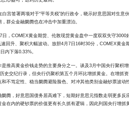
宫签署两项对于“平等关税”的行政令，晓示好意思国对生意伙伴
期，群众金融阛阓也在冲击中加重漂泊。
，COMEX黄金期货、伦敦现货黄金盘中一度双双失守3000好
飞速回升、聚积大幅波动。放胆4月7日16时30分，COMEX黄金期
，日内下落0.33%。
推高黄金价钱走势的主要身分之一。谈及3月中国央行聚积增
破历史交纪行录，但央行仍聚积第五个月环比增抓黄金。在增抓
点和不笃定性、稳当阛阓避险脸色、对冲其他类别金融钞票波动
阓，好意思国债务居高难下，短期好意思元指数走弱更多反应
黄金在内的硬钞票的价值更有长久抓有逻辑，因此列国央行增抓