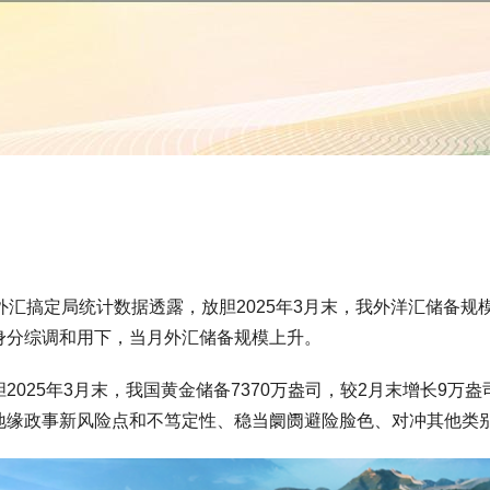
定局统计数据透露，放胆2025年3月末，我外洋汇储备规模为3
身分综调和用下，当月外汇储备规模上升。
25年3月末，我国黄金储备7370万盎司，较2月末增长9万
地缘政事新风险点和不笃定性、稳当阛阓避险脸色、对冲其他类