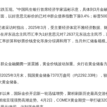
跌互现。”中国民生银行首席经济学家温彬示意，具体到3月金
票方面，以好意思元标价的已对冲群众债券指数下落0.4%；标普500
采访时指出，2025年3月，受主要经济体宏不雅经济数据、
岸东说念主民币汇率为1好意思元对7.2637元东说念主民币，离
5%。汇率折算和钞票价钱变化等身分综调和用下，当月外汇储备规模
，群众金融阛阓一派震撼，黄金价钱波动加重。央行在黄金储备
年3月末，我国黄金储备7370万盎司（约2292.33吨），较2
大黄金储备。
以来，国际金价开启新一轮迅猛增势，聚积刷新历史最高交游价钱。
续呈现强势高潮走势。4月2日，COMEX黄金期货一举打破3200
好意思元/盎司，达到历史最高。