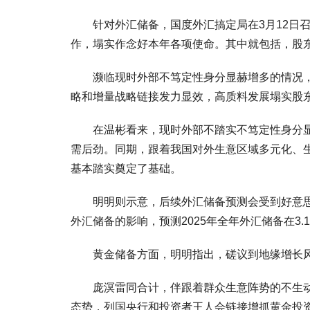
针对外汇储备，国度外汇搞定局在3月12日召
作，塌实作念好本年各项使命。其中就包括，股
濒临现时外部不笃定性身分显赫增多的情况，对
略和增量战略链接发力显效，高质料发展塌实股
在温彬看来，现时外部不踏实不笃定性身分显赫
需后劲。同期，跟着我国对外生意区域多元化、
基本踏实奠定了基础。
明明则示意，后续外汇储备预测会受到好意思元
外汇储备的影响，预测2025年全年外汇储备在3.
黄金储备方面，明明指出，磋议到地缘增长风
庞溟雷同合计，伴跟着群众生意阵势的不生动、
态势，列国央行和投资者王人会链接增抓黄金投