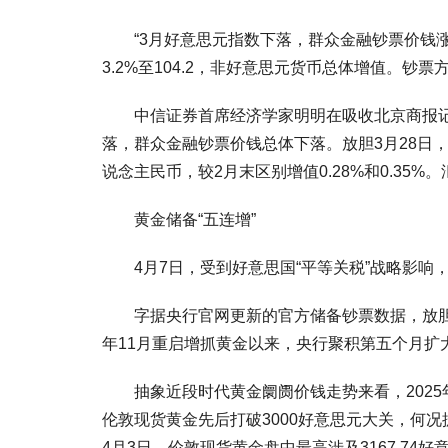
“3月好意思元指数下落，群众金融钞票价钱涨
3.2%至104.2，非好意思元货币总体增值。钞
中信证券首席经济学家明明在吸收北京商报记者
落，群众金融钞票价钱总体下落。放胆3月28日，在
说念主民币，较2月末区别增值0.28%和0.3
黄金储备“五连增”
4月7日，受到好意思国“平等关税”战略影响
字据央行官网更新的官方储备钞票数据，放胆2025
年11月重启增抓黄金以来，央行聚积第五个月扩
抽象近段时代黄金阛阓价钱走势来看，2025年
伦敦现货黄金先后打破3000好意思元大关，何况抓
4月3日，伦敦现货黄金盘中最高涉及3167.74