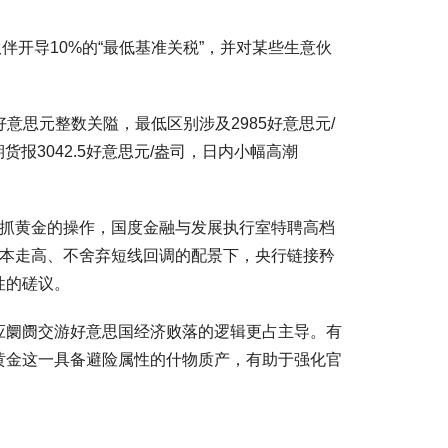
开导10%的“最低基准关税”，并对某些生意伙
意思元整数关隘，最低区别涉及2985好意思元/
货报3042.5好意思元/盎司，日内小幅高潮
抓黄金的操作，国度金融与发展执行室特聘高档
资本走高、不舍弃短线回调的配景下，央行链接矜
性的磋议。
阛阓交游好意思国经济败落的逻辑更占主导。有
黄金这一具备避险属性的什物质产，有助于强化官