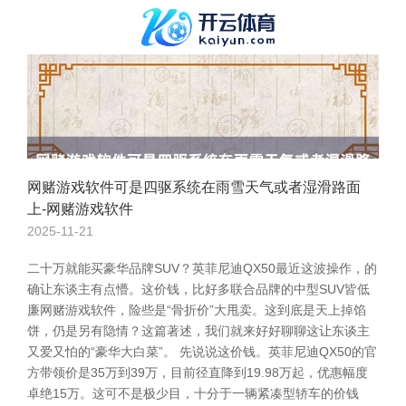
网赌游戏软件可是四驱系统在雨雪天气或者湿滑路面
上-网赌游戏软件
2025-11-21
二十万就能买豪华品牌SUV？英菲尼迪QX50最近这波操作，的
确让东谈主有点懵。这价钱，比好多联合品牌的中型SUV皆低
廉网赌游戏软件，险些是“骨折价”大甩卖。这到底是天上掉馅
饼，仍是另有隐情？这篇著述，我们就来好好聊聊这让东谈主
又爱又怕的“豪华大白菜”。 先说说这价钱。英菲尼迪QX50的官
方带领价是35万到39万，目前径直降到19.98万起，优惠幅度
卓绝15万。这可不是极少目，十分于一辆紧凑型轿车的价钱