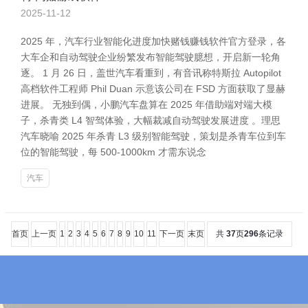
2025-11-12
2025 年，汽车行业智能化进度加快赌钱赚钱软件官方登录，各
大车企和自动驾驶企业纷繁发布智能驾驶臆想，开启新一轮角
逐。 1 月 26 日，盖世汽车看重到，有音讯称特斯拉 Autopilot
高档软件工程师 Phil Duan 示意该公司在 FSD 方面获取了显赫
进展。 无独到偶，小鹏汽车盘算在 2025 年借助端对端大模
子，杀青类 L4 智驾体验，大幅裁减自动驾驶发展进度 。理思
汽车晓喻 2025 年杀青 L3 级别智能驾驶，策划是杀青车位到车
位的智能驾驶，每 500-1000km 才需东说念
汽车
首页
上一页
1
2
3
4
5
6
7
8
9
10
11
下一页
末页
共
37
页
296
条记录