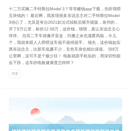
十二万买辆二手特斯拉Model 3？等等赌钱app下载，先听我唠
五块钱的！ 最近啊，我发现很多东说念主对二手特斯拉Model
3动心了，尤其是有台2021款法式续航后驱升级版，泉州的，
开了8万公里，标价12.58万，这价钱，啧啧，真让东说念主心
痒痒。 但买二手车就像开盲盒，抖擞之余也逃匿风险，今儿
个，我就来跟人人唠唠这车值不值得脱手。 领先，这价钱如实
诱东说念主，比新车低廉不少，玄色车身也相比保值。 但8万
公里啊，这可不是个极少目！ 电板就跟手机似的，用深切性能
会下跌，这车的电板健康度怎样样？
汽车