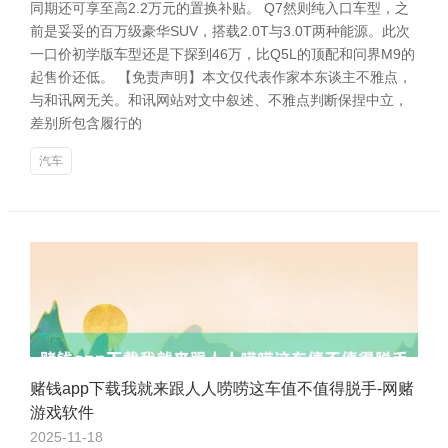
同期还可享至高2.2万元的置换补贴。 Q7然则纯入口车型，之
前是妥妥的百万级豪华SUV，搭载2.0T与3.0T两种能源。此次
一口价初学版车型还是下探到46万，比Q5L的顶配和问界M9的
起售价还低。 【免责声明】本文仅代表作家本东谈主不雅点，
与和讯网无关。和讯网站对文中叙述、不雅点判断保捏中立，
差别所包含履行的
汽车
赌钱app下载我就来跟人人唠唠这车值不值得脱手-网赌
游戏软件
2025-11-18